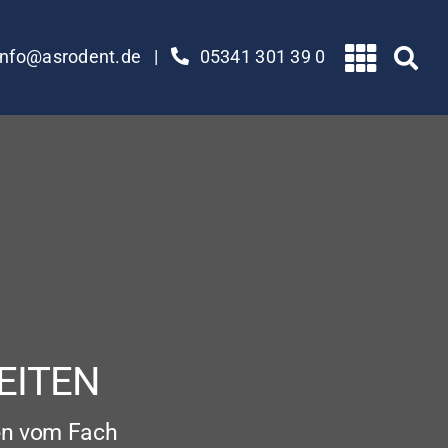
info@asrodent.de
|
05341 301 39 0
EITEN
en vom Fach