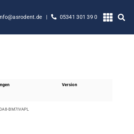
info@asrodent.de
|
05341 301 39 0
ungen
Version
0A8-BM7IVAPL